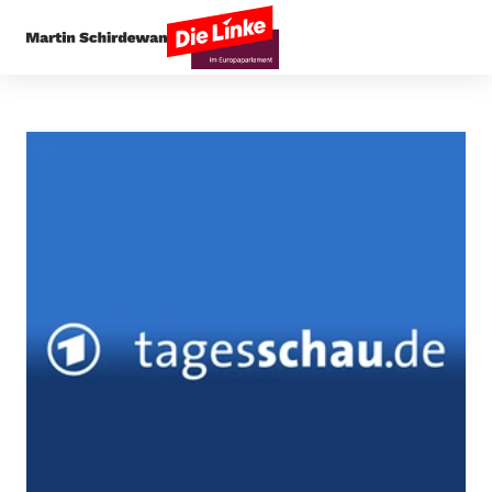
Startseite
Presseecho
Zu spät – oder doch ni