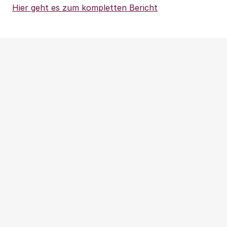
Hier geht es zum kompletten Bericht
Weitere Beiträge
NEWS
|
PRESSEMITTEILUNG
|
WOHNUNGSPOLITIK