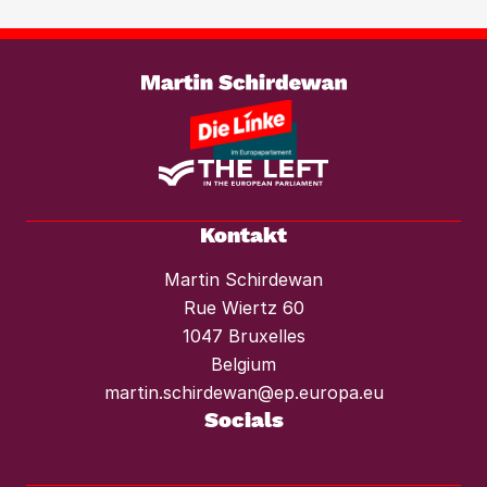
braucht es einen konsequenten
Weiterlesen
Mietendeckel und starken Mieterschutz
vor Mieterhöhungen und Räumungen.“
Kontakt
Martin Schirdewan
Rue Wiertz 60
1047 Bruxelles
Belgium
martin.schirdewan@ep.europa.eu
Socials