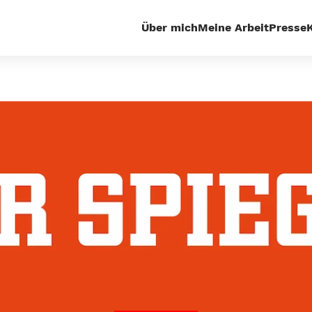
Über mich
Meine Arbeit
Presse
sseecho
Von der Leyen macht früheren Spitzengrüne