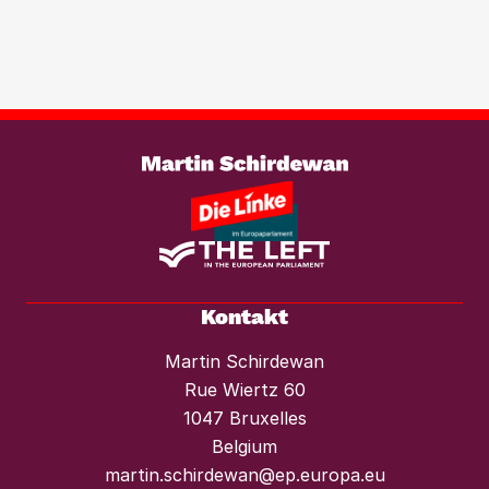
wachsenden Marktmacht von
Investmentfonds im Wohnungssektor
wirksam entgegenzutreten. Ebenso
braucht es einen konsequenten
Weiterlesen
Mietendeckel und starken Mieterschutz
vor Mieterhöhungen und Räumungen.“
Kontakt
Martin Schirdewan
Rue Wiertz 60
1047 Bruxelles
Belgium
martin.schirdewan@ep.europa.eu