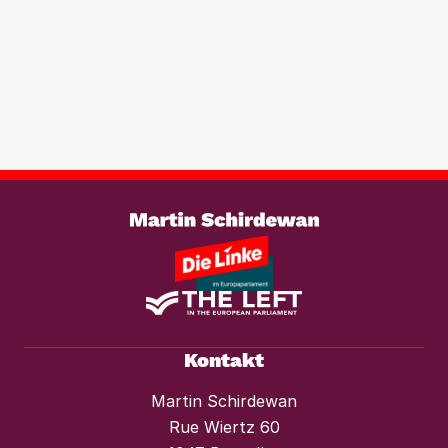
werden. Wir brauchen ein europaweites
Transparenzregister für
Immobilientransaktionen, um der
wachsenden Marktmacht von
Investmentfonds im Wohnungssektor
wirksam entgegenzutreten. Ebenso
braucht es einen konsequenten
Weiterlesen
Mietendeckel und starken Mieterschutz
vor Mieterhöhungen und Räumungen.“
Kontakt
Martin Schirdewan
Rue Wiertz 60