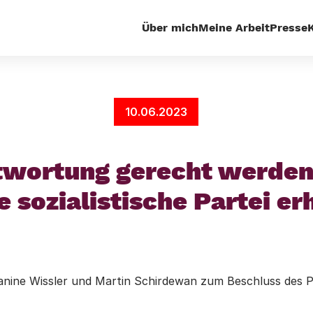
Über mich
Meine Arbeit
Presse
Unserer Verantwortung gerecht werden: DIE LINKE als pl
erhalten!
10.06.2023
twortung gerecht werden:
e sozialistische Partei er
anine Wissler und Martin Schirdewan zum Beschluss des P