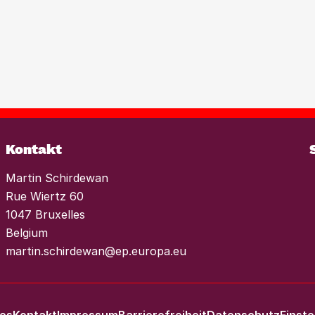
n als Feind. Statt
weiter an den Ursachen
e am Wohnungsmarkt muss
eites
onen, um der
nds im Wohnungssektor
es einen konsequenten
 Mieterhöhungen und
Weiterlesen
Kontakt
Martin Schirdewan
Rue Wiertz 60
1047 Bruxelles
Belgium
martin.schirdewan@ep.europa.eu