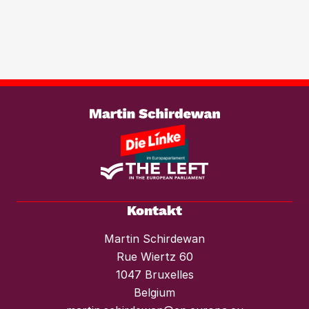
Immobilientransaktionen, um der
wachsenden Marktmacht von
Investmentfonds im Wohnungssektor
wirksam entgegenzutreten. Ebenso
braucht es einen konsequenten
Weiterlesen
Mietendeckel und starken Mieterschutz
vor Mieterhöhungen und Räumungen.“
Kontakt
Martin Schirdewan
Rue Wiertz 60
1047 Bruxelles
Belgium