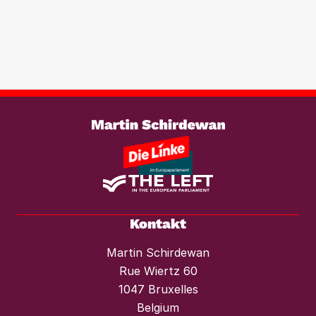
Immobilientransaktionen, um der
wachsenden Marktmacht von
Investmentfonds im Wohnungssektor
wirksam entgegenzutreten. Ebenso
braucht es einen konsequenten
Weiterlesen
Mietendeckel und starken Mieterschutz
vor Mieterhöhungen und Räumungen.“
Kontakt
Martin Schirdewan
Rue Wiertz 60
1047 Bruxelles
Belgium