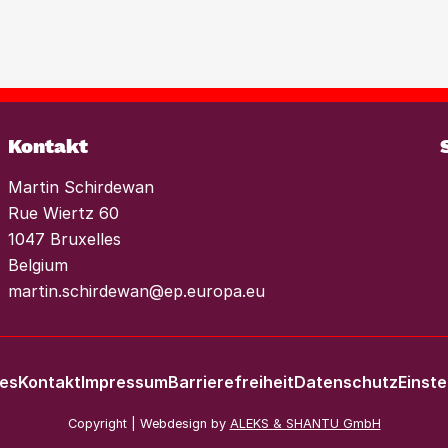
onen, um der
nds im Wohnungssektor
es einen konsequenten
 Mieterhöhungen und
Weiterlesen
Kontakt
Martin Schirdewan
Rue Wiertz 60
1047 Bruxelles
Belgium
martin.schirdewan@ep.europa.eu
les
Kontakt
Impressum
Barrierefreiheit
Datenschutz
Einste
Copyright | Webdesign by
ALEKS & SHANTU GmbH