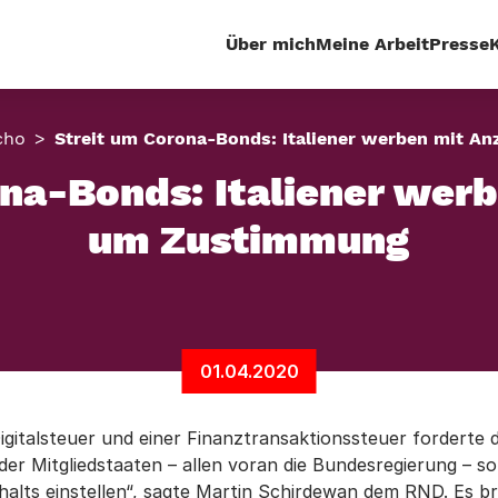
Über mich
Meine Arbeit
Presse
cho
Streit um Corona-Bonds: Italiener werben mit A
na-Bonds: Italiener wer
um Zustimmung
01.04.2020
igitalsteuer und einer Finanztransaktionssteuer forderte 
r Mitgliedstaaten – allen voran die Bundesregierung – sollt
halts einstellen“, sagte Martin Schirdewan dem RND. Es b