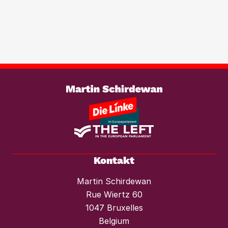
Immobilientransaktionen, um der
wachsenden Marktmacht von
Investmentfonds im Wohnungssektor
wirksam entgegenzutreten. Ebenso
braucht es einen konsequenten
Weiterlesen
Mietendeckel und starken Mieterschutz
vor Mieterhöhungen und Räumungen.“
Kontakt
Martin Schirdewan
Rue Wiertz 60
1047 Bruxelles
Belgium