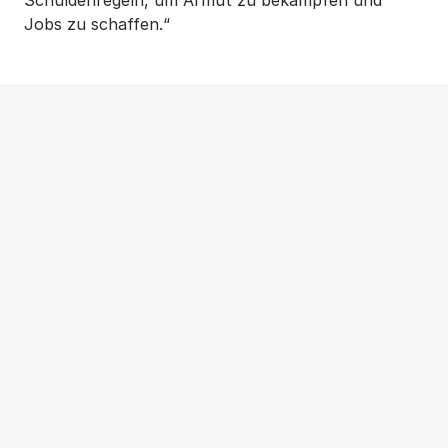
Schuldenregeln, um Armut zu bekämpfen und
Jobs zu schaffen.“
Weitere Beiträge
NEWS
|
PRESSEMITTEILUNG
|
WOHNUNGSPOLITIK