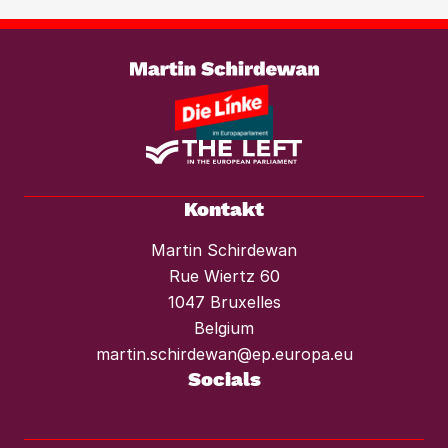
braucht es einen konsequenten
Weiterlesen
Mietendeckel und starken Mieterschutz
vor Mieterhöhungen und Räumungen.“
Kontakt
Martin Schirdewan
Rue Wiertz 60
1047 Bruxelles
Belgium
martin.schirdewan@ep.europa.eu
Socials