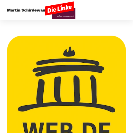
Startseite
Arbeit & Soziales
Schirdewan wirft