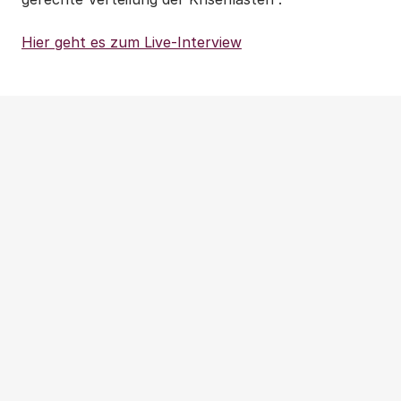
Hier geht es zum Live-Interview
Weitere Beiträge
NEWS
|
PRESSEMITTEILUNG
|
WOHNUNGSPOLITIK