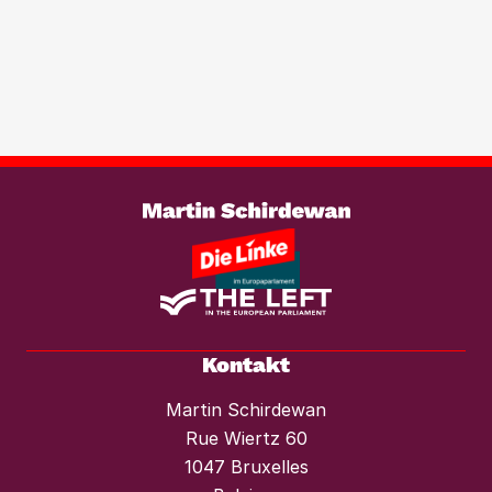
Transparenzregister für
Immobilientransaktionen, um der
wachsenden Marktmacht von
Investmentfonds im Wohnungssektor
wirksam entgegenzutreten. Ebenso
braucht es einen konsequenten
Weiterlesen
Mietendeckel und starken Mieterschutz
vor Mieterhöhungen und Räumungen.“
Kontakt
Martin Schirdewan
Rue Wiertz 60
1047 Bruxelles