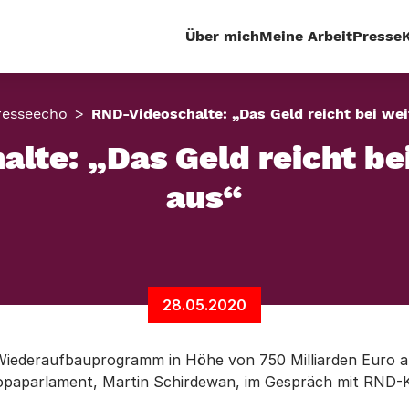
Über mich
Meine Arbeit
Presse
resseecho
RND-Videoschalte: „Das Geld reicht bei we
lte: „Das Geld reicht be
aus“
28.05.2020
iederaufbauprogramm in Höhe von 750 Milliarden Euro aufg
ropaparlament, Martin Schirdewan, im Gespräch mit RND-