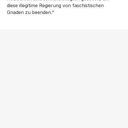
diese illegitime Regierung von faschistischen
Gnaden zu beenden.“
Weitere Beiträge
NEWS
|
PRESSEMITTEILUNG
|
WOHNUNGSPOLITIK