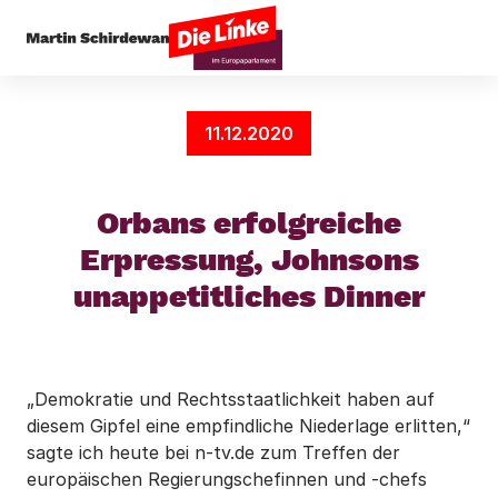
Startseite
Gerechte Handelsordnung
Orbans e
11.12.2020
Orbans erfolgreiche
Erpressung, Johnsons
unappetitliches Dinner
„Demokratie und Rechtsstaatlichkeit haben auf
diesem Gipfel eine empfindliche Niederlage erlitten,“
sagte ich heute bei n-tv.de zum Treffen der
europäischen Regierungschefinnen und -chefs