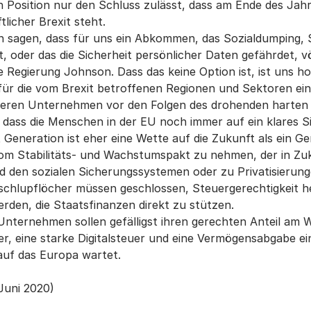
en Position nur den Schluss zulässt, dass am Ende des Jah
licher Brexit steht.
ken sagen, dass für uns ein Abkommen, das Sozialdumping
oder das die Sicherheit persönlicher Daten gefährdet, völl
 Regierung Johnson. Dass das keine Option ist, ist uns hoff
, für die vom Brexit betroffenen Regionen und Sektoren ei
eren Unternehmen vor den Folgen des drohenden harten w
 dass die Menschen in der EU noch immer auf ein klares Si
 Generation ist eher eine Wette auf die Zukunft als ein G
 vom Stabilitäts- und Wachstumspakt zu nehmen, der in Zu
d den sozialen Sicherungssystemen oder zu Privatisierung
erschlupflöcher müssen geschlossen, Steuergerechtigkeit h
werden, die Staatsfinanzen direkt zu stützen.
ternehmen sollen gefälligst ihren gerechten Anteil am W
r, eine starke Digitalsteuer und eine Vermögensabgabe e
 auf das Europa wartet.
Juni 2020)