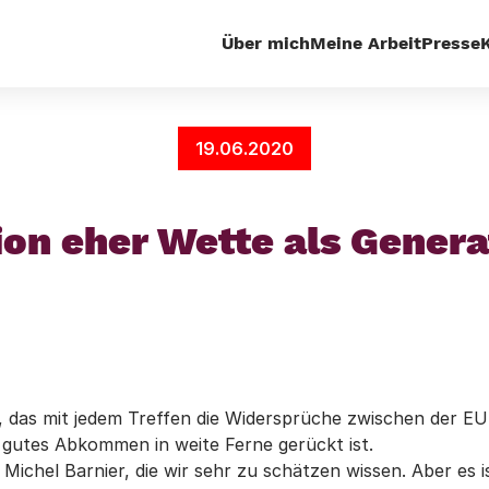
Über mich
Meine Arbeit
Presse
euergerechtigkeit
Next Generation eher Wette als Gen
19.06.2020
on eher Wette als Gener
, das mit jedem Treffen die Widersprüche zwischen der EU
n gutes Abkommen in weite Ferne gerückt ist.
n Michel Barnier, die wir sehr zu schätzen wissen. Aber es