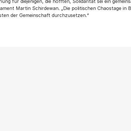
ung für diejenigen, die hofften, Solidarität sei ein gemein
ament Martin Schirdewan. „Die politischen Chaostage in Br
osten der Gemeinschaft durchzusetzen.“
Weitere Beiträge