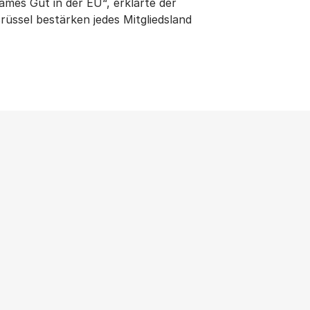
sames Gut in der EU“, erklärte der
üssel bestärken jedes Mitgliedsland