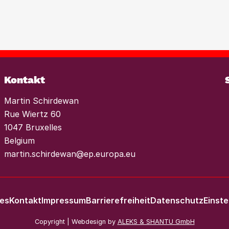
eites
onen, um der
nds im Wohnungssektor
es einen konsequenten
 Mieterhöhungen und
Weiterlesen
Kontakt
Martin Schirdewan
Rue Wiertz 60
1047 Bruxelles
Belgium
martin.schirdewan@ep.europa.eu
les
Kontakt
Impressum
Barrierefreiheit
Datenschutz
Einste
Copyright | Webdesign by
ALEKS & SHANTU GmbH