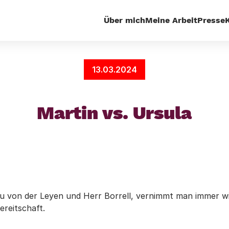
Über mich
Meine Arbeit
Presse
Startseite
Außenpolitik
Martin vs. Ursula
13.03.2024
Martin vs. Ursula
u von der Leyen und Herr Borrell, vernimmt man immer wi
ereitschaft.