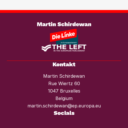
wirksam entgegenzutreten. Ebenso
braucht es einen konsequenten
Weiterlesen
Mietendeckel und starken Mieterschutz
vor Mieterhöhungen und Räumungen.“
Kontakt
Martin Schirdewan
Rue Wiertz 60
1047 Bruxelles
Belgium
martin.schirdewan@ep.europa.eu
Socials