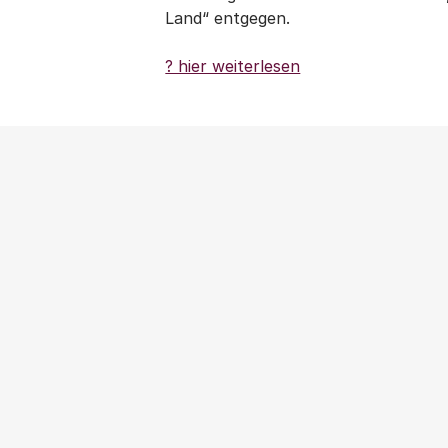
Land“ entgegen.
? hier weiterlesen
NEWS
|
PRESSEMITTEILUNG
|
WOHNUNGSPOLITIK