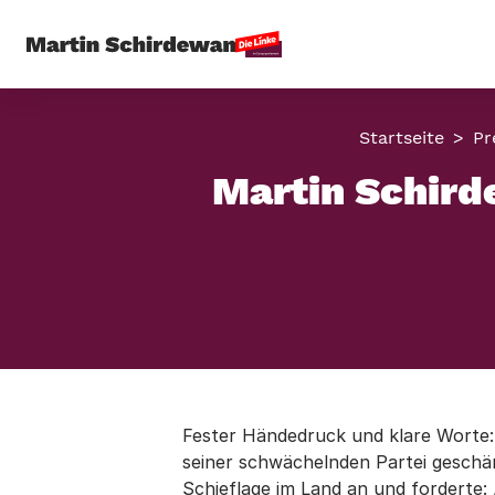
Startseite
Pr
Martin Schird
Fester Händedruck und klare Worte: 
seiner schwächelnden Partei geschär
Schieflage im Land an und forderte: 