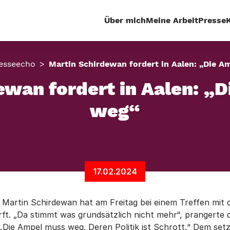
Über mich
Meine Arbeit
Presse
esseecho
Martin Schirdewan fordert in Aalen: „Die 
ewan fordert in Aalen: „
weg“
17.02.2024
Martin Schirdewan hat am Freitag bei einem Treffen mit de
ft. „Da stimmt was grundsätzlich nicht mehr“, prangerte 
„Die Ampel muss weg. Deren Politik ist Schrott.“ Dem setz