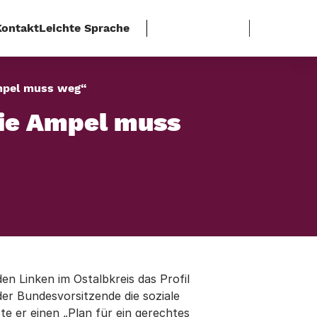
Kontakt
Leichte Sprache
Ampel muss weg“
Die Ampel muss
n Linken im Ostalbkreis das Profil
der Bundesvorsitzende die soziale
te er einen „Plan für ein gerechtes