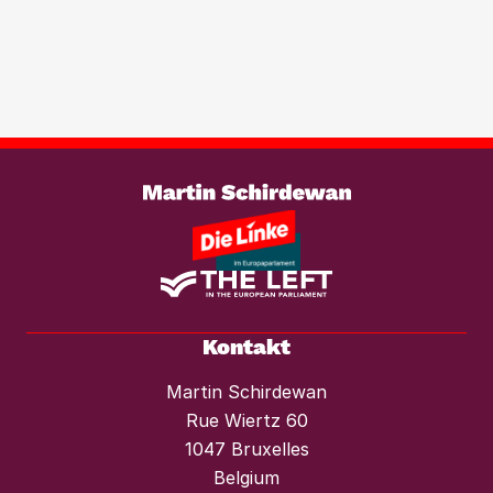
Immobilientransaktionen, um der
wachsenden Marktmacht von
Investmentfonds im Wohnungssektor
wirksam entgegenzutreten. Ebenso
braucht es einen konsequenten
Weiterlesen
Mietendeckel und starken Mieterschutz
vor Mieterhöhungen und Räumungen.“
Kontakt
Martin Schirdewan
Rue Wiertz 60
1047 Bruxelles
Belgium