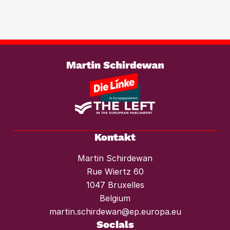
Investmentfonds im Wohnungssektor
wirksam entgegenzutreten. Ebenso
braucht es einen konsequenten
Weiterlesen
Mietendeckel und starken Mieterschutz
vor Mieterhöhungen und Räumungen.“
Kontakt
Martin Schirdewan
Rue Wiertz 60
1047 Bruxelles
Belgium
martin.schirdewan@ep.europa.eu
Socials