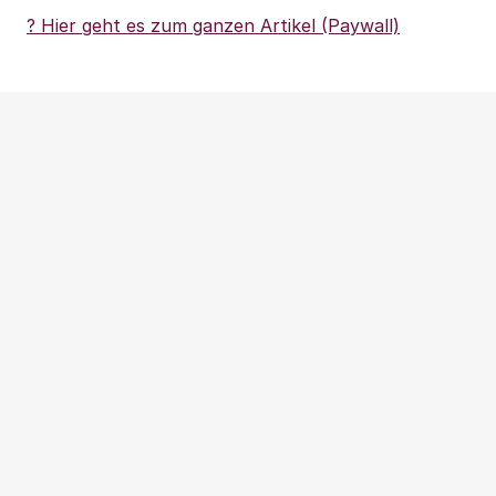
? Hier geht es zum ganzen Artikel (Paywall)
Weitere Beiträge
NEWS
|
PRESSEMITTEILUNG
|
WOHNUNGSPOLITIK