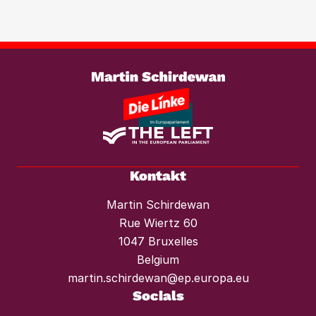
Investmentfonds im Wohnungssektor
wirksam entgegenzutreten. Ebenso
braucht es einen konsequenten
Weiterlesen
Mietendeckel und starken Mieterschutz
vor Mieterhöhungen und Räumungen.“
Kontakt
Martin Schirdewan
Rue Wiertz 60
1047 Bruxelles
Belgium
martin.schirdewan@ep.europa.eu
Socials