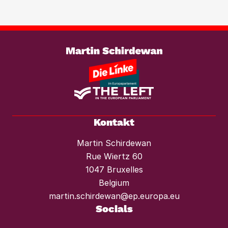
wirksam entgegenzutreten. Ebenso
braucht es einen konsequenten
Weiterlesen
Mietendeckel und starken Mieterschutz
vor Mieterhöhungen und Räumungen.“
Kontakt
Martin Schirdewan
Rue Wiertz 60
1047 Bruxelles
Belgium
martin.schirdewan@ep.europa.eu
Socials