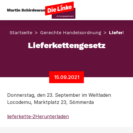
Startseite
Gerechte Handelsordnung
Lieferket
Lieferkettengesetz
15.09.2021
Donnerstag, den 23. September im Weltladen
Locodemu, Marktplatz 23, Sömmerda
lieferkette-2
Herunterladen