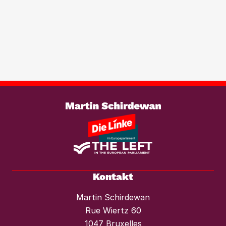
werden. Wir brauchen ein europaweites
Transparenzregister für
Immobilientransaktionen, um der
wachsenden Marktmacht von
Investmentfonds im Wohnungssektor
wirksam entgegenzutreten. Ebenso
braucht es einen konsequenten
Weiterlesen
Mietendeckel und starken Mieterschutz
vor Mieterhöhungen und Räumungen.“
Kontakt
Martin Schirdewan
Rue Wiertz 60
1047 Bruxelles