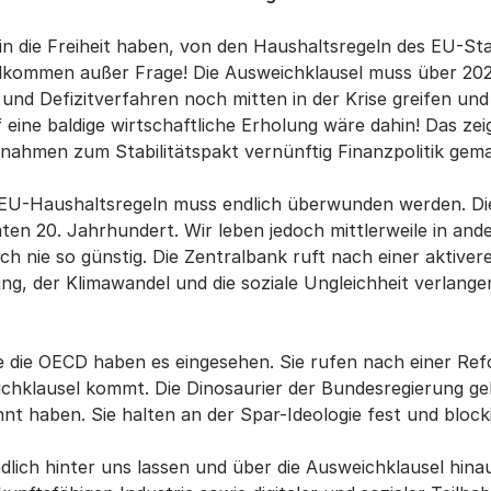
in die Freiheit haben, von den Haushaltsregeln des EU-S
lkommen außer Frage! Die Ausweichklausel muss über 2022 
 Defizitverfahren noch mitten in der Krise greifen und 
 eine baldige wirtschaftliche Erholung wäre dahin! Das zei
snahmen zum Stabilitätspakt vernünftig Finanzpolitik gem
EU-Haushaltsregeln muss endlich überwunden werden. Die
n 20. Jahrhundert. Wir leben jedoch mittlerweile in ande
nie so günstig. Die Zentralbank ruft nach einer aktiveren 
ung, der Klimawandel und die soziale Ungleichheit verlang
ie die OECD haben es eingesehen. Sie rufen nach einer R
ichklausel kommt. Die Dinosaurier der Bundesregierung g
nnt haben. Sie halten an der Spar-Ideologie fest und blocki
ich hinter uns lassen und über die Ausweichklausel hina