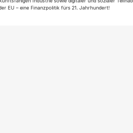
kunftsfähigen Industrie sowie digitaler und sozialer Teilh
der EU – eine Finanzpolitik fürs 21. Jahrhundert!
Weitere Beiträge
ANTIFASCHISMUS
|
NEWS
|