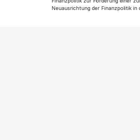
Finanzpolitik zur Förderung einer zu
Neuausrichtung der Finanzpolitik in 
NEWS
|
PRESSEMITTEILUNG
|
WOHNUNGSPOLITIK