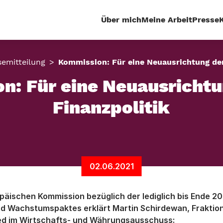
Über mich
Meine Arbeit
Presse
semitteilung
Kommission: Für eine Neuausrichtung der
n: Für eine Neuausrichtu
Finanzpolitik
02.06.2021
päischen Kommission bezüglich der lediglich bis Ende 20
nd Wachstumspaktes erklärt Martin Schirdewan, Fraktion
ied im Wirtschafts- und Währungsausschuss: