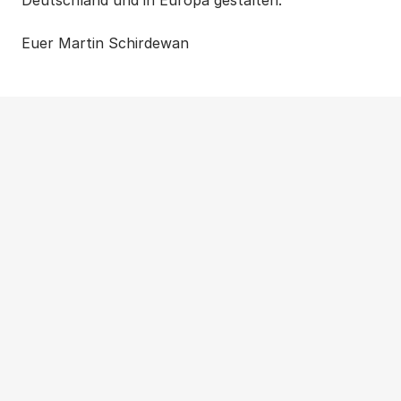
Euer Martin Schirdewan
Weitere Beiträge
NEWS
|
PRESSEMITTEILUNG
|
WOHNUNGSPOLITIK