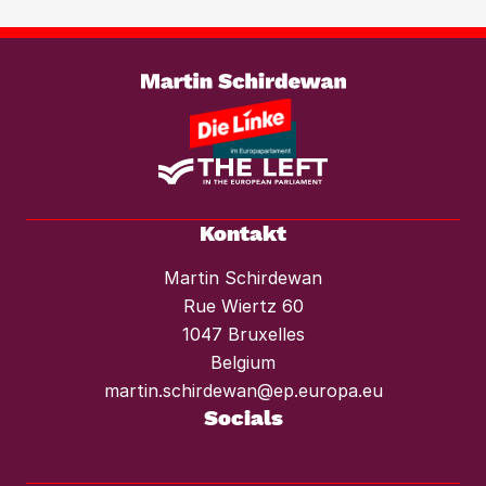
braucht es einen konsequenten
Weiterlesen
Mietendeckel und starken Mieterschutz
vor Mieterhöhungen und Räumungen.“
Kontakt
Martin Schirdewan
Rue Wiertz 60
1047 Bruxelles
Belgium
martin.schirdewan@ep.europa.eu
Socials