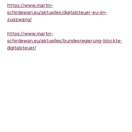
https://www.martin-
schirdewan.eu/aktuelles/digitalsteuer-eu-im-
zugzwang/
https://www.martin-
schirdewan.eu/aktuelles/bundesregierung-blockte-
digitalsteuer/
Zur Einigung über das Mindeststeuerabkommen für
große Unternehmen im Rahmen der OECD, erklärt
Martin Schirdewan, Ko-Vorsitzender der