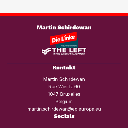
wirksam entgegenzutreten. Ebenso
braucht es einen konsequenten
Weiterlesen
Mietendeckel und starken Mieterschutz
vor Mieterhöhungen und Räumungen.“
Kontakt
Martin Schirdewan
Rue Wiertz 60
1047 Bruxelles
Belgium
martin.schirdewan@ep.europa.eu
Socials