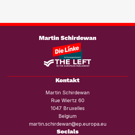
Investmentfonds im Wohnungssektor
wirksam entgegenzutreten. Ebenso
braucht es einen konsequenten
Weiterlesen
Mietendeckel und starken Mieterschutz
vor Mieterhöhungen und Räumungen.“
Kontakt
Martin Schirdewan
Rue Wiertz 60
1047 Bruxelles
Belgium
martin.schirdewan@ep.europa.eu
Socials