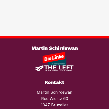
Transparenzregister für
Immobilientransaktionen, um der
wachsenden Marktmacht von
Investmentfonds im Wohnungssektor
wirksam entgegenzutreten. Ebenso
braucht es einen konsequenten
Weiterlesen
Mietendeckel und starken Mieterschutz
vor Mieterhöhungen und Räumungen.“
Kontakt
Martin Schirdewan
Rue Wiertz 60
1047 Bruxelles