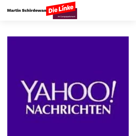
Startseite
Presseecho
FDP fordert „im Prinzi