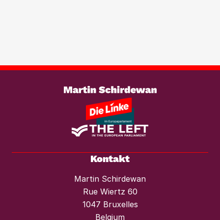
Transparenzregister für
Immobilientransaktionen, um der
wachsenden Marktmacht von
Investmentfonds im Wohnungssektor
wirksam entgegenzutreten. Ebenso
braucht es einen konsequenten
Weiterlesen
Mietendeckel und starken Mieterschutz
vor Mieterhöhungen und Räumungen.“
Kontakt
Martin Schirdewan
Rue Wiertz 60
1047 Bruxelles
Belgium