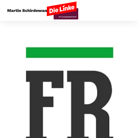
Startseite
Außenpolitik
EU verurteilt Russlan