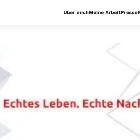
Über mich
Meine Arbeit
Presse
artseite
Digitales
EU-Parlament stimmt für KI-Gese