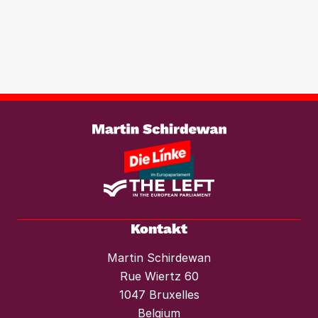
Transparenzregister für
Immobilientransaktionen, um der
wachsenden Marktmacht von
Investmentfonds im Wohnungssektor
wirksam entgegenzutreten. Ebenso
braucht es einen konsequenten
Weiterlesen
Mietendeckel und starken Mieterschutz
vor Mieterhöhungen und Räumungen.“
Kontakt
Martin Schirdewan
Rue Wiertz 60
1047 Bruxelles
Belgium