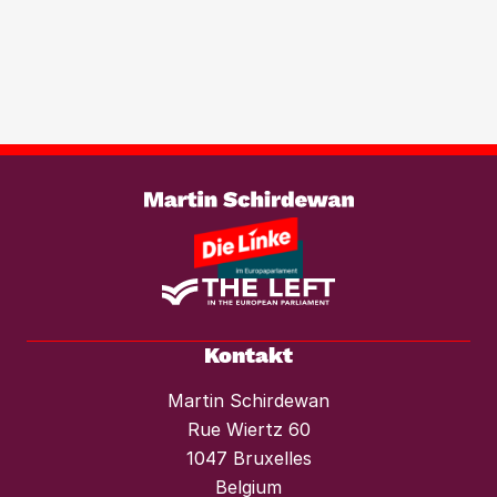
Transparenzregister für
Immobilientransaktionen, um der
wachsenden Marktmacht von
Investmentfonds im Wohnungssektor
wirksam entgegenzutreten. Ebenso
braucht es einen konsequenten
Weiterlesen
Mietendeckel und starken Mieterschutz
vor Mieterhöhungen und Räumungen.“
Kontakt
Martin Schirdewan
Rue Wiertz 60
1047 Bruxelles
Belgium