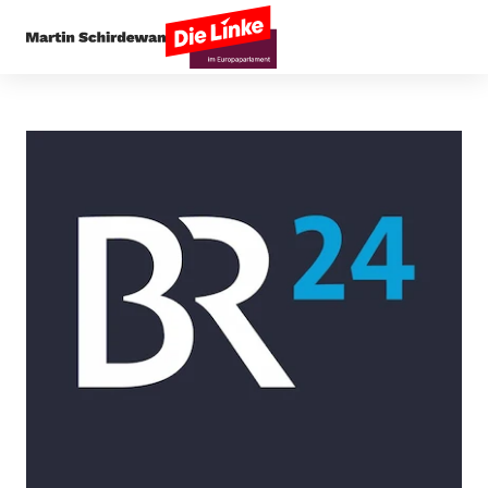
Startseite
Presseecho
EU-Leitfaden wollte v