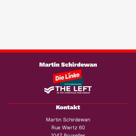
werden. Wir brauchen ein europaweites
Transparenzregister für
Immobilientransaktionen, um der
wachsenden Marktmacht von
Investmentfonds im Wohnungssektor
wirksam entgegenzutreten. Ebenso
braucht es einen konsequenten
Weiterlesen
Mietendeckel und starken Mieterschutz
vor Mieterhöhungen und Räumungen.“
Kontakt
Martin Schirdewan
Rue Wiertz 60
1047 Bruxelles