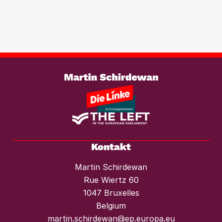
Immobilientransaktionen, um der
wachsenden Marktmacht von
Investmentfonds im Wohnungssektor
wirksam entgegenzutreten. Ebenso
braucht es einen konsequenten
Weiterlesen
Mietendeckel und starken Mieterschutz
vor Mieterhöhungen und Räumungen.“
Kontakt
Martin Schirdewan
Rue Wiertz 60
1047 Bruxelles
Belgium
martin.schirdewan@ep.europa.eu