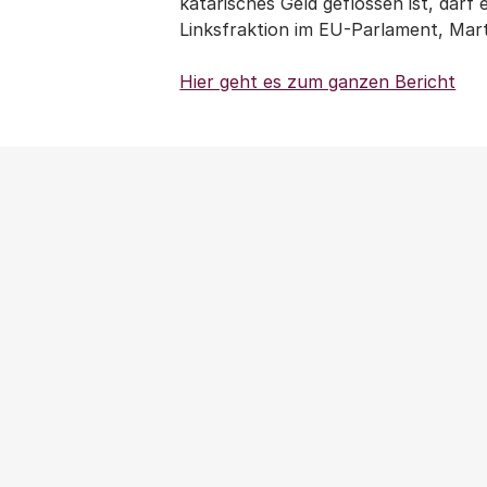
katarisches Geld geflossen ist, darf
Linksfraktion im EU-Parlament, Mar
Hier geht es zum ganzen Bericht
NEWS
|
PRESSEMITTEILUNG
|
WOHNUNGSPOLITIK