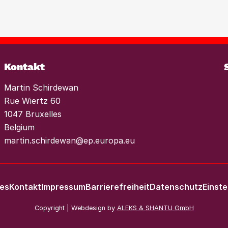
onen, um der
nds im Wohnungssektor
es einen konsequenten
 Mieterhöhungen und
Weiterlesen
Kontakt
Martin Schirdewan
Rue Wiertz 60
1047 Bruxelles
Belgium
martin.schirdewan@ep.europa.eu
les
Kontakt
Impressum
Barrierefreiheit
Datenschutz
Einste
Copyright | Webdesign by
ALEKS & SHANTU GmbH