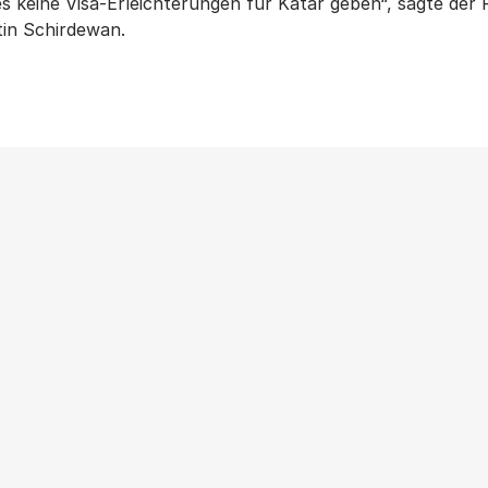
 es keine Visa-Erleichterungen für Katar geben“, sagte der
tin Schirdewan.
Weitere Beiträge
ANTIFASCHISMUS
|
NEWS
|