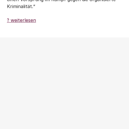
Kriminalität.“
? weiterlesen
Weitere Beiträge
NEWS
|
PRESSEMITTEILUNG
|