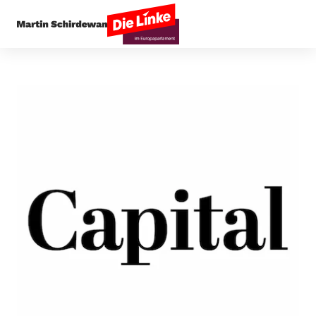
Startseite
Presseecho
EU bekämpft Geldwäsch