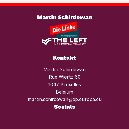
braucht es einen konsequenten
Weiterlesen
Mietendeckel und starken Mieterschutz
vor Mieterhöhungen und Räumungen.“
Kontakt
Martin Schirdewan
Rue Wiertz 60
1047 Bruxelles
Belgium
martin.schirdewan@ep.europa.eu
Socials