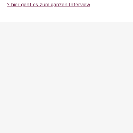
? hier geht es zum ganzen Interview
Weitere Beiträge
NEWS
|
PRESSEMITTEILUNG
|
WOHNUNGSPOLITIK