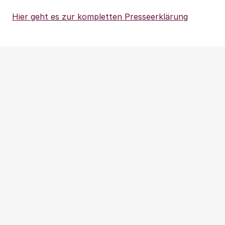
Hier geht es zur kompletten Presseerklärung
Weitere Beiträge
NEWS
|
PRESSEMITTEILUNG
|
WOHNUNGSPOLITIK