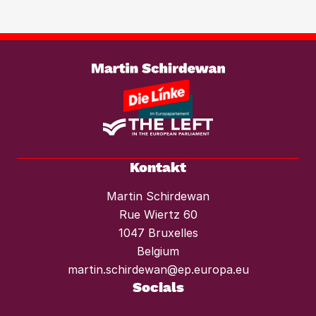
wirksam entgegenzutreten. Ebenso
braucht es einen konsequenten
Weiterlesen
Mietendeckel und starken Mieterschutz
vor Mieterhöhungen und Räumungen.“
Kontakt
Martin Schirdewan
Rue Wiertz 60
1047 Bruxelles
Belgium
martin.schirdewan@ep.europa.eu
Socials