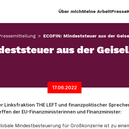
Über mich
Meine Arbeit
Presse
Pressemitteilung
ECOFIN: Mindeststeuer aus der Geise
eststeuer aus der Geisel
17.06.2022
r Linksfraktion THE LEFT und finanzpolitischer Spreche
effen der EU-Finanzministerinnen und FInanzminister:
globale Mindestbesteuerung für Großkonzerne ist zu eine