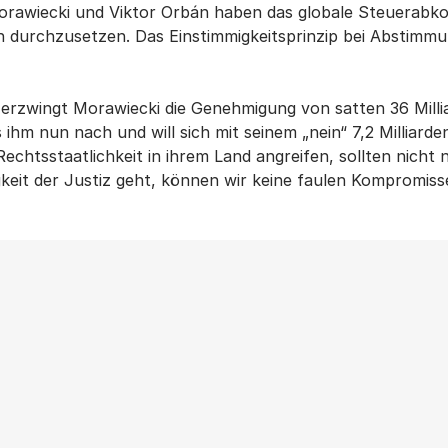
awiecki und Viktor Orbán haben das globale Steuerabkom
durchzusetzen. Das Einstimmigkeitsprinzip bei Abstimmun
 erzwingt Morawiecki die Genehmigung von satten 36 Mill
hm nun nach und will sich mit seinem „nein“ 7,2 Milliard
e Rechtsstaatlichkeit in ihrem Land angreifen, sollten nich
eit der Justiz geht, können wir keine faulen Kompromisse
Weitere Beiträge