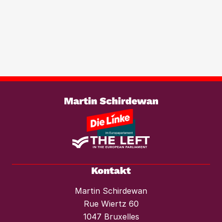
werden. Wir brauchen ein europaweites
Transparenzregister für
Immobilientransaktionen, um der
wachsenden Marktmacht von
Investmentfonds im Wohnungssektor
wirksam entgegenzutreten. Ebenso
braucht es einen konsequenten
Weiterlesen
Mietendeckel und starken Mieterschutz
vor Mieterhöhungen und Räumungen.“
Kontakt
Martin Schirdewan
Rue Wiertz 60
1047 Bruxelles